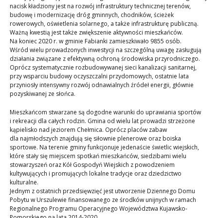
nacisk kładziony jest na rozwój infrastruktury technicznej terenów,
budowę i modernizację dróg gminnych, chodników, ścieżek
rowerowych, oświetlenia solarnego, a także infrastrukturę publiczną.
Ważną kwestią jest także zwiększenie aktywności mieszkańców.
Na koniec 2020 r. w gminie Fabianki zamieszkiwało 9855 osób.
Wśród wielu prowadzonych inwestycji na szczególną uwagę zasługują
działania związane z efektywną ochroną środowiska przyrodniczego.
Oprócz systematycznie rozbudowywanej sieci kanalizacji sanitarnej,
przy wsparciu budowy oczyszczalni przydomowych, ostatnie lata
przyniosły intensywny rozwój odnawialnych źródeł energii, głównie
pozyskiwanej ze słońca.
Mieszkańcom stwarzane są dogodne warunki do uprawiania sportów
i rekreacji dla całych rodzin. Gmina od wielu lat prowadzi strzeżone
kąpielisko nad jeziorem Chełmica. Oprócz placów zabaw
dla najmłodszych znajdują się siłownie plenerowe oraz boiska
sportowe. Na terenie gminy funkcjonuje jedenaście świetlic wiejskich,
które stały się miejscem spotkań mieszkańców, siedzibami wielu
stowarzyszeń oraz Kół Gospodyń Wiejskich z powodzeniem
kultywujących i promujących lokalne tradycje oraz dziedzictwo
kulturalne.
Jednym z ostatnich przedsięwzięć jest utworzenie Dziennego Domu
Pobytu w Urszulewie finansowanego ze środków unijnych w ramach
Regionalnego Programu Operacyjnego Województwa Kujawsko-
Pomorskiego na lata 2014-2020.