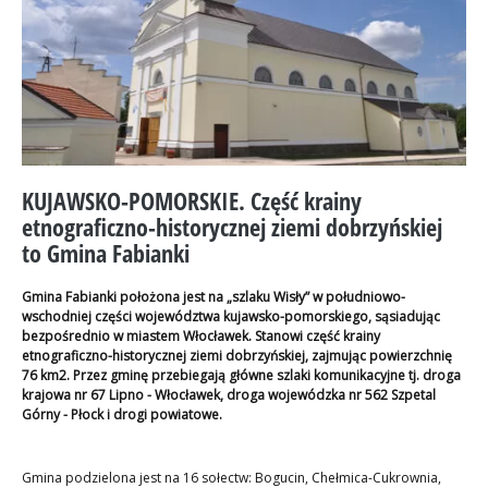
KUJAWSKO-POMORSKIE. Część krainy
etnograficzno-historycznej ziemi dobrzyńskiej
to Gmina Fabianki
Gmina Fabianki położona jest na „szlaku Wisły” w południowo-
wschodniej części województwa kujawsko-pomorskiego, sąsiadując
bezpośrednio w miastem Włocławek. Stanowi część krainy
etnograficzno-historycznej ziemi dobrzyńskiej, zajmując powierzchnię
76 km2. Przez gminę przebiegają główne szlaki komunikacyjne tj. droga
krajowa nr 67 Lipno - Włocławek, droga wojewódzka nr 562 Szpetal
Górny - Płock i drogi powiatowe.
Gmina podzielona jest na 16 sołectw: Bogucin, Chełmica-Cukrownia,