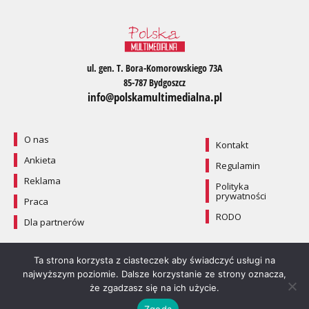
ul. gen. T. Bora-Komorowskiego 73A
85-787 Bydgoszcz
info@polskamultimedialna.pl
O nas
Kontakt
Ankieta
Regulamin
Reklama
Polityka
prywatności
Praca
RODO
Dla partnerów
Ta strona korzysta z ciasteczek aby świadczyć usługi na
najwyższym poziomie. Dalsze korzystanie ze strony oznacza,
że zgadzasz się na ich użycie.
Zgoda