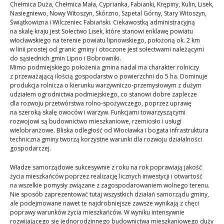
Chełmica Duża, Chełmica Mała, Cyprianka, Fabianki, Krępiny, Kulin, Lisek,
Nasiegniewo, Nowy Witoszyn, Skórzno, Szpetal Górny, Stary Witoszyn,
Świątkowizna i Wilczeniec Fabiański. Ciekawostką administracyjną
na skalę kraju jest Sołectwo Lisek, które stanowi enklawę powiatu
włocławskiego na terenie powiatu lipnowskiego, położoną ok. 2 km
w linii prostej od granic gminy i otoczone jest sołectwami należącymi
do sąsiednich gmin Lipno i Bobrowniki.
Mimo podmiejskiego położenia gmina nadal ma charakter rolniczy
z przeważającą ilością gospodarstw o powierzchni do 5 ha. Dominuje
produkcja rolnicza o kierunku warzywniczo-przemysłowym z dużym
udziałem ogrodnictwa podmiejskiego, co stanowi dobre zaplecze
dla rozwoju przetwórstwa rolno-spożywczego, poprzez uprawę
na szeroką skalę owoców i warzyw. Funkcjami towarzyszącymi
rozwojowi są budownictwo mieszkaniowe, rzemiosło i usługi
wielobranżowe. Bliska odległość od Włocławka i bogata infrastruktura
techniczna gminy tworzą korzystne warunki dla rozwoju działalności
gospodarczej.
Władze samorządowe sukcesywnie z roku na rok poprawiają jakość
życia mieszkańców poprzez realizację licznych inwestycji i otwartość
na wszelkie pomysły związane z zagospodarowaniem wolnego terenu.
Nie sposób zaprezentować tutaj wszystkich działań samorządu gminy,
ale podejmowane nawet te najdrobniejsze zawsze wynikają z chęci
poprawy warunków życia mieszkańców. W wyniku intensywnie
rozwijającego się jednorodzinnego budownictwa mieszkaniowego duży