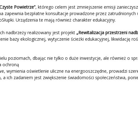
Czyste Powietrze”
, którego celem jest zmniejszenie emisji zaniecz
a zapewnia bezpłatne konsultacje prowadzone przez zatrudnionych w 
łupki. Urządzenia te mają również charakter edukacyjny.
ch nadbrzeży realizowany jest projekt
„Rewitalizacja przestrzeni
nadb
ie bazy ekologicznej, wytyczenie ścieżki edukacyjnej, likwidację roś
elu poziomach, dbając nie tylko o duże inwestycje, ale również o s
za ochroną
e, wymienia oświetlenie uliczne na energooszczędne, prowadzi szer
 a ich zadaniem jest zwiększenie świadomości społeczeństwa, ponie