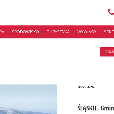
RA
ŚRODOWISKO
TURYSTYKA
WYWIADY
SZKO
CHCE
2022-04-26
ŚLĄSKIE. Gmi