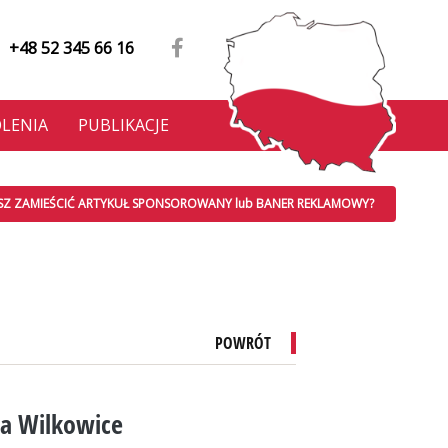
+48 52 345 66 16
LENIA
PUBLIKACJE
SZ ZAMIEŚCIĆ ARTYKUŁ SPONSOROWANY lub BANER REKLAMOWY?
POWRÓT
na Wilkowice